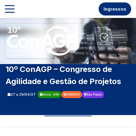
Skip
Ingressos
to
content
10º ConAGP – Congresso de
Agilidade e Gestão de Projetos
27 a 29/04/27
Início: 09h
HIBRIDO
São Paulo