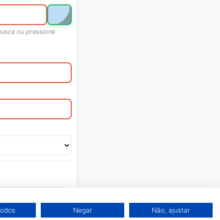
busca ou pressione
io
todos
Negar
Não, ajustar