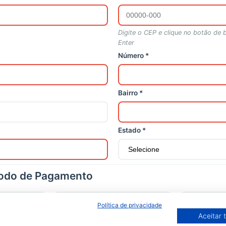
Digite o CEP e clique no botão de 
Enter
Número *
Bairro *
Estado *
todo de Pagamento
PIX
Boleto Bancár
Política de privacidade
Aceitar 